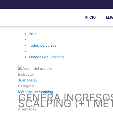
Ir
al
contenido
INICIO
ELI
Inicio
Todos los cursos
Métodos de Scalping
Instructor
Juan Diego
Categoría
Métodos de Scalping
GENERA INGRESO
SCALPING (+1 MÉ
4 semanas