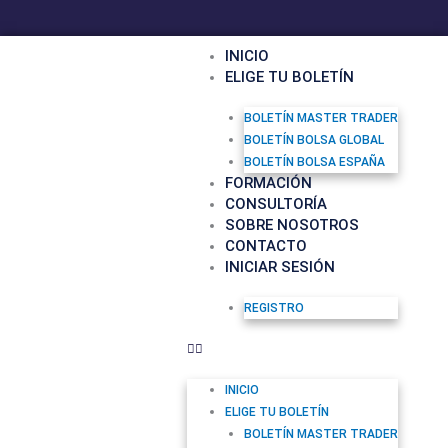
F
Y
I
Ir
a
o
n
al
c
u
s
contenido
INICIO
e
t
t
ELIGE TU BOLETÍN
b
u
a
o
b
g
o
e
r
BOLETÍN MASTER TRADER
k
a
BOLETÍN BOLSA GLOBAL
m
BOLETÍN BOLSA ESPAÑA
FORMACIÓN
CONSULTORÍA
SOBRE NOSOTROS
CONTACTO
INICIAR SESIÓN
REGISTRO
INICIO
ELIGE TU BOLETÍN
BOLETÍN MASTER TRADER