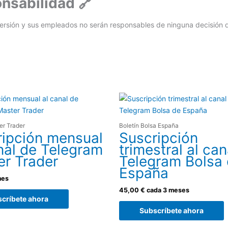
onsabilidad 🔗
Inversión y sus empleados no serán responsables de ninguna decisión 
er Trader
Boletín Bolsa España
ripción mensual
Suscripción
nal de Telegram
trimestral al can
er Trader
Telegram Bolsa
España
mes
45,00
€
cada 3 meses
críbete ahora
Subscríbete ahora