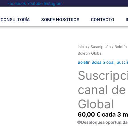
Facebook
Youtube
Instagram
CONSULTORÍA
SOBRE NOSOTROS
CONTACTO
I
Suscripción
Inicio
/
Suscripción
/
Boletín
trimestral
Boletín Global
al
Boletín Bolsa Global
,
Suscr
canal
Suscripci
de
Telegram
canal de
Boletín
Global
Global
cantidad
60,00
€
cada 3 
🌐 Desbloquea oportunidad