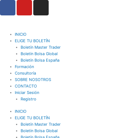
F
Y
I
Ir
a
o
n
al
contenido
c
u
s
e
t
t
b
u
a
INICIO
o
b
g
ELIGE TU BOLETÍN
o
Boletín Master Trader
e
r
Boletín Bolsa Global
k
a
Boletín Bolsa España
m
Formación
Consultoría
SOBRE NOSOTROS
CONTACTO
Iniciar Sesión
Registro
INICIO
ELIGE TU BOLETÍN
Boletín Master Trader
Boletín Bolsa Global
Boletín Bolsa España