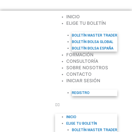
F
Y
I
Ir
a
o
n
al
c
u
s
contenido
INICIO
e
t
t
b
u
ELIGE TU BOLETÍN
a
o
b
g
o
e
r
BOLETÍN MASTER TRADER
k
a
BOLETÍN BOLSA GLOBAL
m
BOLETÍN BOLSA ESPAÑA
FORMACIÓN
CONSULTORÍA
SOBRE NOSOTROS
CONTACTO
INICIAR SESIÓN
REGISTRO
INICIO
ELIGE TU BOLETÍN
BOLETÍN MASTER TRADER