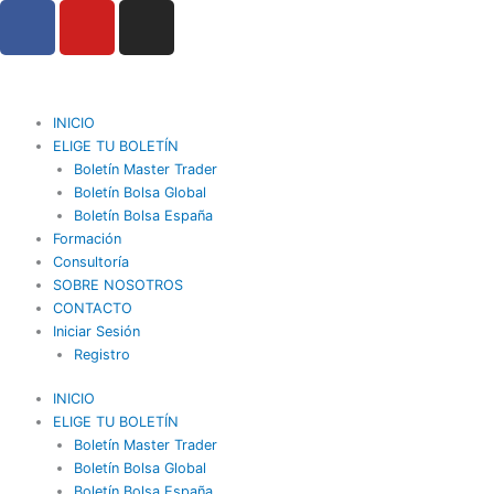
F
Y
I
Ir
a
o
n
al
contenido
c
u
s
e
t
t
b
u
a
INICIO
o
b
g
ELIGE TU BOLETÍN
o
Boletín Master Trader
e
r
Boletín Bolsa Global
k
a
Boletín Bolsa España
m
Formación
Consultoría
SOBRE NOSOTROS
CONTACTO
Iniciar Sesión
Registro
INICIO
ELIGE TU BOLETÍN
Boletín Master Trader
Boletín Bolsa Global
Boletín Bolsa España