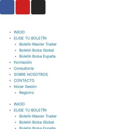
F
Y
I
Ir
a
o
n
al
contenido
c
u
s
e
t
t
b
u
a
INICIO
o
b
g
ELIGE TU BOLETÍN
o
Boletín Master Trader
e
r
Boletín Bolsa Global
k
a
Boletín Bolsa España
m
Formación
Consultoría
SOBRE NOSOTROS
CONTACTO
Iniciar Sesión
Registro
INICIO
ELIGE TU BOLETÍN
Boletín Master Trader
Boletín Bolsa Global
Boletín Bolsa España