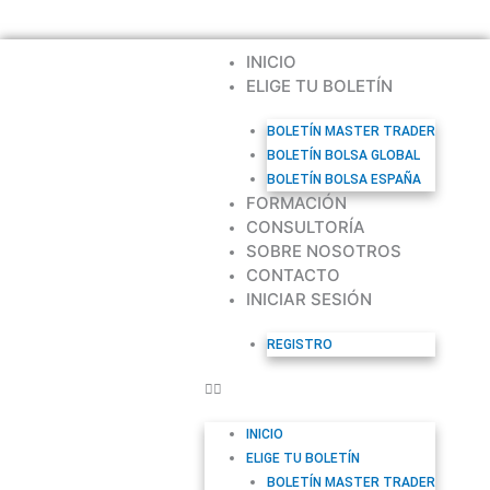
F
Y
I
Ir
a
o
n
al
c
u
s
contenido
INICIO
e
t
t
b
u
ELIGE TU BOLETÍN
a
o
b
g
o
e
r
BOLETÍN MASTER TRADER
k
a
BOLETÍN BOLSA GLOBAL
m
BOLETÍN BOLSA ESPAÑA
FORMACIÓN
CONSULTORÍA
SOBRE NOSOTROS
CONTACTO
INICIAR SESIÓN
REGISTRO
INICIO
ELIGE TU BOLETÍN
BOLETÍN MASTER TRADER