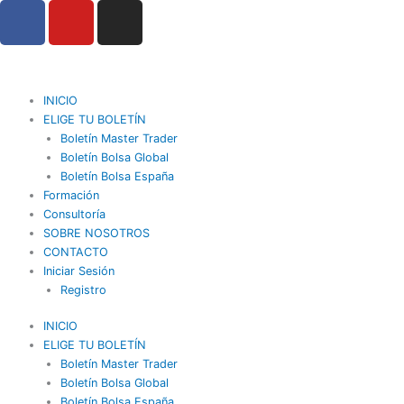
F
Y
I
Ir
a
o
n
al
contenido
c
u
s
e
t
t
b
u
a
INICIO
o
b
g
ELIGE TU BOLETÍN
o
Boletín Master Trader
e
r
Boletín Bolsa Global
k
a
Boletín Bolsa España
m
Formación
Consultoría
SOBRE NOSOTROS
CONTACTO
Iniciar Sesión
Registro
INICIO
ELIGE TU BOLETÍN
Boletín Master Trader
Boletín Bolsa Global
Boletín Bolsa España