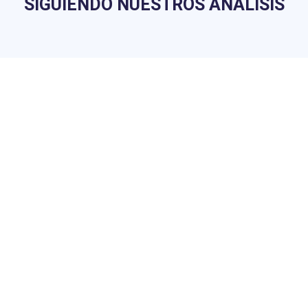
SIGUIENDO NUESTROS ANÁLISIS
Boletín Global
Donde surfeamos los mercados internacionales en busca de
los activos con mayor potencial de revalorización del momento