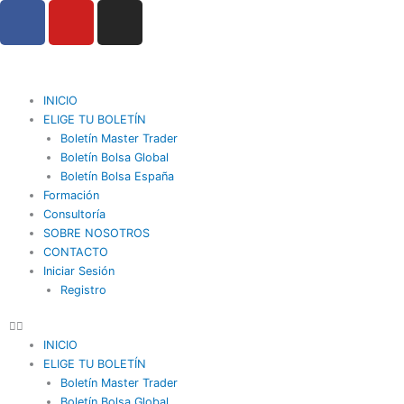
F
Y
I
Ir
a
o
n
al
contenido
c
u
s
e
t
t
b
u
a
INICIO
o
b
g
ELIGE TU BOLETÍN
o
Boletín Master Trader
e
r
Boletín Bolsa Global
k
a
Boletín Bolsa España
m
Formación
Consultoría
SOBRE NOSOTROS
CONTACTO
Iniciar Sesión
Registro
INICIO
ELIGE TU BOLETÍN
Boletín Master Trader
Boletín Bolsa Global