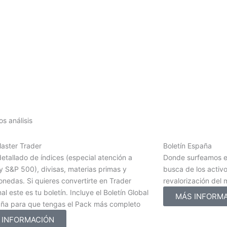
s análisis
Master Trader
Boletín España
detallado de índices (especial atención a
Donde surfeamos e
 S&P 500), divisas, materias primas y
busca de los activ
nedas. Si quieres convertirte en Trader
revalorización del
al este es tu boletín. Incluye el Boletín Global
MÁS INFORM
aña para que tengas el Pack más completo
 INFORMACIÓN