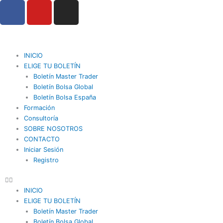
F
Y
I
Ir
a
o
n
al
contenido
c
u
s
e
t
t
b
u
a
INICIO
o
b
g
ELIGE TU BOLETÍN
o
Boletín Master Trader
e
r
Boletín Bolsa Global
k
a
Boletín Bolsa España
m
Formación
Consultoría
SOBRE NOSOTROS
CONTACTO
Iniciar Sesión
Registro
INICIO
ELIGE TU BOLETÍN
Boletín Master Trader
Boletín Bolsa Global