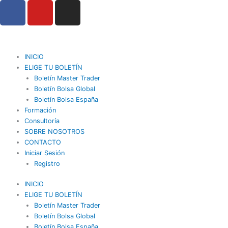
F
Y
I
Ir
a
o
n
al
contenido
c
u
s
e
t
t
b
u
a
INICIO
o
b
g
ELIGE TU BOLETÍN
o
Boletín Master Trader
e
r
Boletín Bolsa Global
k
a
Boletín Bolsa España
m
Formación
Consultoría
SOBRE NOSOTROS
CONTACTO
Iniciar Sesión
Registro
INICIO
ELIGE TU BOLETÍN
Boletín Master Trader
Boletín Bolsa Global
Boletín Bolsa España