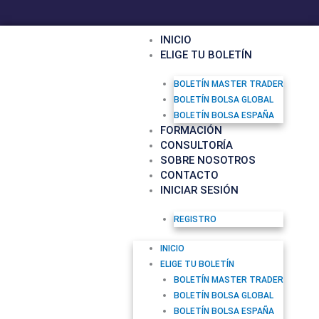
F
Y
I
Ir
a
o
n
al
c
u
s
contenido
INICIO
e
t
t
ELIGE TU BOLETÍN
b
u
a
o
b
g
o
e
r
BOLETÍN MASTER TRADER
k
a
BOLETÍN BOLSA GLOBAL
m
BOLETÍN BOLSA ESPAÑA
FORMACIÓN
CONSULTORÍA
SOBRE NOSOTROS
CONTACTO
INICIAR SESIÓN
REGISTRO
INICIO
ELIGE TU BOLETÍN
BOLETÍN MASTER TRADER
BOLETÍN BOLSA GLOBAL
BOLETÍN BOLSA ESPAÑA