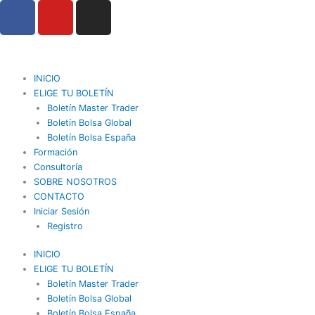
F
Y
I
Ir
a
o
n
al
contenido
c
u
s
e
t
t
b
u
a
INICIO
o
b
g
ELIGE TU BOLETÍN
o
Boletín Master Trader
e
r
Boletín Bolsa Global
k
a
Boletín Bolsa España
m
Formación
Consultoría
SOBRE NOSOTROS
CONTACTO
Iniciar Sesión
Registro
INICIO
ELIGE TU BOLETÍN
Boletín Master Trader
Boletín Bolsa Global
Boletín Bolsa España