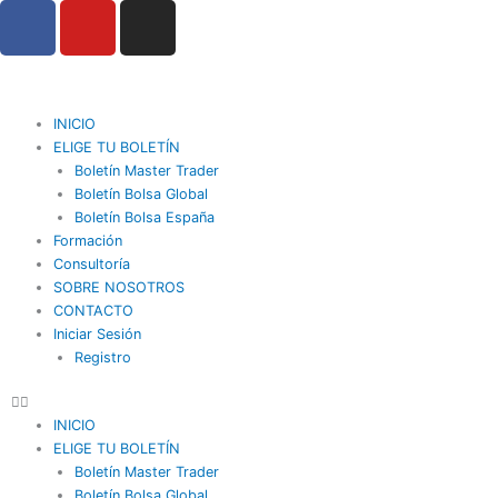
F
Y
I
Ir
a
o
n
al
contenido
c
u
s
e
t
t
b
u
a
INICIO
o
b
g
ELIGE TU BOLETÍN
o
Boletín Master Trader
e
r
Boletín Bolsa Global
k
a
Boletín Bolsa España
m
Formación
Consultoría
SOBRE NOSOTROS
CONTACTO
Iniciar Sesión
Registro
INICIO
ELIGE TU BOLETÍN
Boletín Master Trader
Boletín Bolsa Global