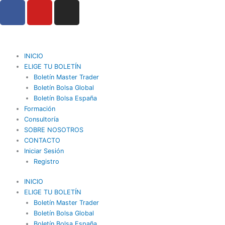
F
Y
I
Ir
a
o
n
al
contenido
c
u
s
e
t
t
b
u
a
INICIO
o
b
g
ELIGE TU BOLETÍN
o
Boletín Master Trader
e
r
Boletín Bolsa Global
k
a
Boletín Bolsa España
m
Formación
Consultoría
SOBRE NOSOTROS
CONTACTO
Iniciar Sesión
Registro
INICIO
ELIGE TU BOLETÍN
Boletín Master Trader
Boletín Bolsa Global
Boletín Bolsa España