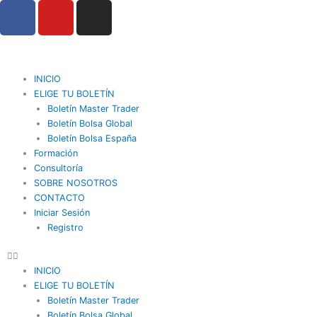
F
Y
I
Ir
a
o
n
al
contenido
c
u
s
e
t
t
b
u
a
INICIO
o
b
g
ELIGE TU BOLETÍN
o
Boletín Master Trader
e
r
Boletín Bolsa Global
k
a
Boletín Bolsa España
m
Formación
Consultoría
SOBRE NOSOTROS
CONTACTO
Iniciar Sesión
Registro
INICIO
ELIGE TU BOLETÍN
Boletín Master Trader
Boletín Bolsa Global