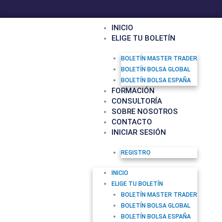
F
Y
I
Ir
a
o
n
al
c
u
s
contenido
INICIO
e
t
t
ELIGE TU BOLETÍN
b
u
a
o
b
g
o
e
r
BOLETÍN MASTER TRADER
k
a
BOLETÍN BOLSA GLOBAL
m
BOLETÍN BOLSA ESPAÑA
FORMACIÓN
CONSULTORÍA
SOBRE NOSOTROS
CONTACTO
INICIAR SESIÓN
REGISTRO
INICIO
ELIGE TU BOLETÍN
BOLETÍN MASTER TRADER
BOLETÍN BOLSA GLOBAL
BOLETÍN BOLSA ESPAÑA