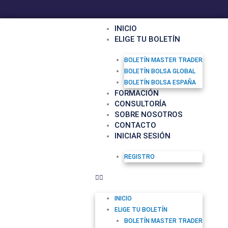
F
Y
I
Ir
a
o
n
al
c
u
s
contenido
INICIO
e
t
t
ELIGE TU BOLETÍN
b
u
a
o
b
g
o
e
r
BOLETÍN MASTER TRADER
k
a
BOLETÍN BOLSA GLOBAL
m
BOLETÍN BOLSA ESPAÑA
FORMACIÓN
CONSULTORÍA
SOBRE NOSOTROS
CONTACTO
INICIAR SESIÓN
REGISTRO
INICIO
ELIGE TU BOLETÍN
BOLETÍN MASTER TRADER