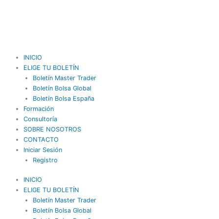
F
Y
I
Ir
al
contenido
a
o
n
c
u
s
INICIO
ELIGE TU BOLETÍN
e
t
t
Boletín Master Trader
Boletín Bolsa Global
b
Boletín Bolsa España
u
a
Formación
Consultoría
o
b
g
SOBRE NOSOTROS
CONTACTO
o
e
r
Iniciar Sesión
Registro
k
a
INICIO
ELIGE TU BOLETÍN
m
Boletín Master Trader
Boletín Bolsa Global