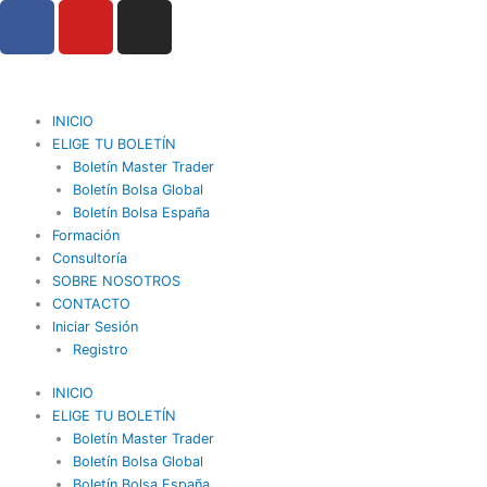
F
Y
I
Ir
a
o
n
al
contenido
c
u
s
e
t
t
b
u
a
INICIO
o
b
g
ELIGE TU BOLETÍN
o
Boletín Master Trader
e
r
Boletín Bolsa Global
k
a
Boletín Bolsa España
m
Formación
Consultoría
SOBRE NOSOTROS
CONTACTO
Iniciar Sesión
Registro
INICIO
ELIGE TU BOLETÍN
Boletín Master Trader
Boletín Bolsa Global
Boletín Bolsa España