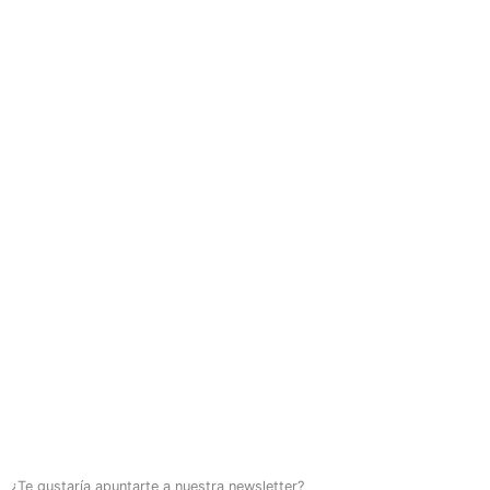
¿Te gustaría apuntarte a nuestra newsletter?