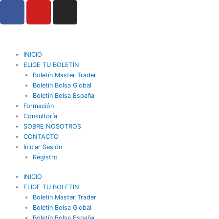
F
Y
I
Ir
a
o
n
al
contenido
c
u
s
e
t
t
b
u
a
INICIO
o
b
g
ELIGE TU BOLETÍN
o
Boletín Master Trader
e
r
Boletín Bolsa Global
k
a
Boletín Bolsa España
m
Formación
Consultoría
SOBRE NOSOTROS
CONTACTO
Iniciar Sesión
Registro
INICIO
ELIGE TU BOLETÍN
Boletín Master Trader
Boletín Bolsa Global
Boletín Bolsa España