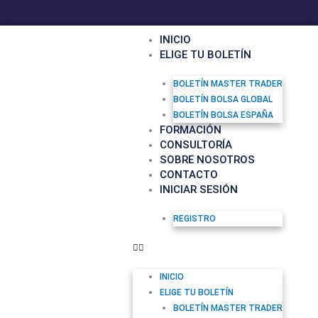
F
Y
I
Ir
a
o
n
al
c
u
s
contenido
INICIO
e
t
t
ELIGE TU BOLETÍN
b
u
a
o
b
g
o
e
r
BOLETÍN MASTER TRADER
k
a
BOLETÍN BOLSA GLOBAL
m
BOLETÍN BOLSA ESPAÑA
FORMACIÓN
CONSULTORÍA
SOBRE NOSOTROS
CONTACTO
INICIAR SESIÓN
REGISTRO
INICIO
ELIGE TU BOLETÍN
BOLETÍN MASTER TRADER